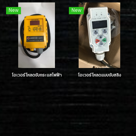
New
New
โอเวอร์โหลดจับกระแสไฟฟ้า
โอเวอร์โหลดแบบจับสลิง