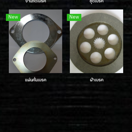
จานกดเบรค
ชุดเบรค
New
New
แผ่นคั่นเบรค
ผ้าเบรค