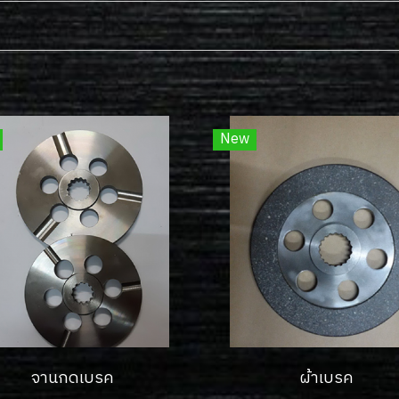
New
จานกดเบรค
ผ้าเบรค