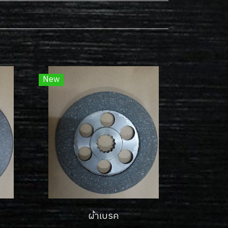
New
ผ้าเบรค