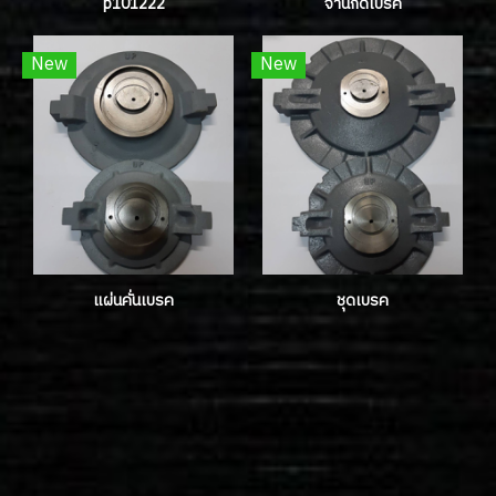
p101222
จานกดเบรค
New
New
แผ่นคั่นเบรค
ชุดเบรค