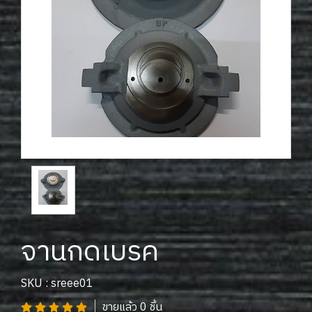
จานกดเบรค
SKU : sreee01
ขายแล้ว 0 ชิ้น