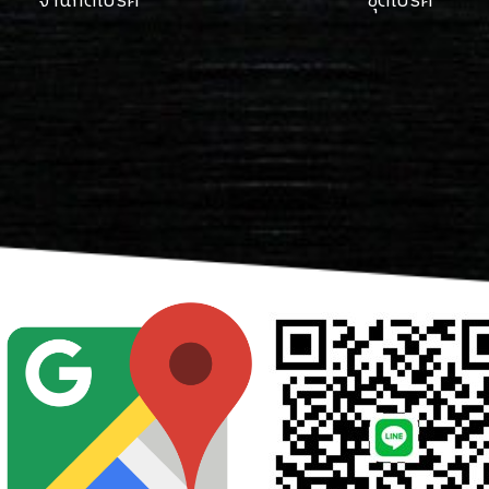
จานกดเบรค
ชุดเบรค