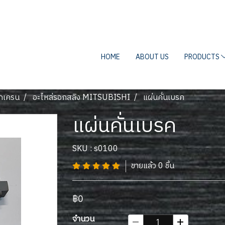
HOME
ABOUT US
PRODUCTS
อกเครน
อะไหล่รอกสลิง MITSUBISHI
แผ่นคั่นเบรค
แผ่นคั่นเบรค
SKU : s0100
ขายแล้ว 0 ชิ้น
฿0
จำนวน