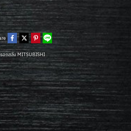
are
ล่รอกสลิง MITSUBISHI