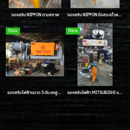
รอกสลิง NIPPON ตามสภาพ
รอกสลิง NIPPON มือสองบิ้วพร้อมใช้งาน
New
New
รอกสลิงไฟฟ้าขนาด 5 ตัน ยกสูง 8 เมตร (แบบรางบน) ขึ้น-ลง 2 SPEED
รอกสลิงไฟฟ้า MITSUBISHI ขนาด 3 TON รุ่น R