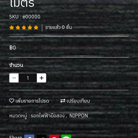
เมตร
SKU : e00000
ขายแล้ว 0 ชิ้น
฿0
จำนวน
เพิ่มรายการโปรด
เปรียบเทียบ
หมวดหมู่ :
รอกไฟฟ้ามือสอง
,
NIPPON