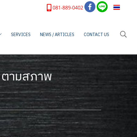
TH
081-889-0402
SERVICES
NEWS / ARTICLES
CONTACT US
 ตามสภาพ