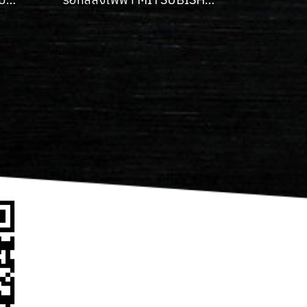
รอกสลิง NIPPON มือสองบิ้วพร้อมใช้งาน
รอกสลิงไฟฟ้า MITSUBISHI ขนาด 3 TON รุ่น S