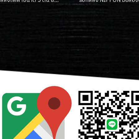
รอกสลิงไฟฟ้าขนาด 5 ตัน ยกสูง 8 เมตร (แบบรางบน) ขึ้น-ลง 2 SPEED