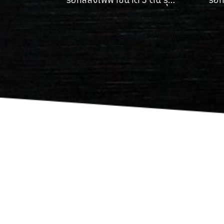
รอกสลิงไฟฟ้าขนาด 3 ตัน รุ่น NHE ยกสูง 6 เมตร